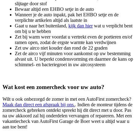
slijtage door stof
Bewaar altijd een EHBO setje in de auto
Wanneer je de auto inpakt, pak het EHBO setje en de
verplichte artikelen altijd als laatste in
Gaat u naar het buitenland,
kijk dan hier
wat u verplicht bent
om bij u te hebben
Zet bij warm weer voordat u vertrekt even de portieren en/of
ramen open, zodat de ergste warmte kan verdwijnen
Zet uw airco niet kouder dan rond de 22 graden
Zet de airco vijf minuten voor aankomst op uw bestemming
alvast uit. U beperkt condensvorming en daarmee de kans op
schimmel- en bacteriegroei in uw aircosysteem
Wat kost een zomercheck voor uw auto?
Wilt u ook onbezorgd de zomer in met een AutoFirst zomercheck?
Maak dan direct een afspraak bij ons.
. Indien de monteur tijdens de
zomercheck gebreken ontdekt spreekt hij dit direct met u door. Pas
na uw akkoord zal hij onderdelen vervangen of repareren. Met een
vakantiecheck van AutoFirst Garage de Boer weet u altijd waar u
aan toe bent!