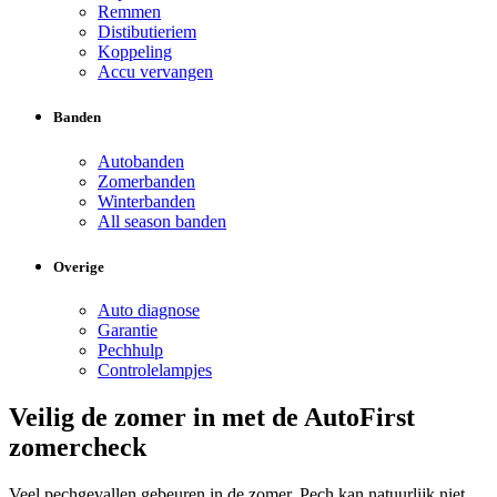
Remmen
Distibutieriem
Koppeling
Accu vervangen
Banden
Autobanden
Zomerbanden
Winterbanden
All season banden
Overige
Auto diagnose
Garantie
Pechhulp
Controlelampjes
Veilig de zomer in met de AutoFirst
zomercheck
Veel pechgevallen gebeuren in de zomer. Pech kan natuurlijk niet