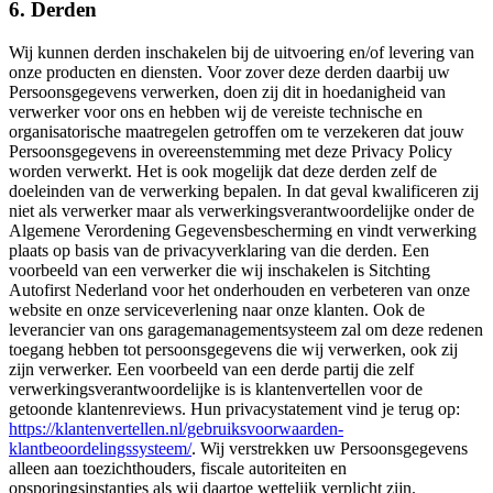
6. Derden
Wij kunnen derden inschakelen bij de uitvoering en/of levering van
onze producten en diensten. Voor zover deze derden daarbij uw
Persoonsgegevens verwerken, doen zij dit in hoedanigheid van
verwerker voor ons en hebben wij de vereiste technische en
organisatorische maatregelen getroffen om te verzekeren dat jouw
Persoonsgegevens in overeenstemming met deze Privacy Policy
worden verwerkt. Het is ook mogelijk dat deze derden zelf de
doeleinden van de verwerking bepalen. In dat geval kwalificeren zij
niet als verwerker maar als verwerkingsverantwoordelijke onder de
Algemene Verordening Gegevensbescherming en vindt verwerking
plaats op basis van de privacyverklaring van die derden. Een
voorbeeld van een verwerker die wij inschakelen is Sitchting
Autofirst Nederland voor het onderhouden en verbeteren van onze
website en onze serviceverlening naar onze klanten. Ook de
leverancier van ons garagemanagementsysteem zal om deze redenen
toegang hebben tot persoonsgegevens die wij verwerken, ook zij
zijn verwerker. Een voorbeeld van een derde partij die zelf
verwerkingsverantwoordelijke is is klantenvertellen voor de
getoonde klantenreviews. Hun privacystatement vind je terug op:
https://klantenvertellen.nl/gebruiksvoorwaarden-
klantbeoordelingssysteem/
. Wij verstrekken uw Persoonsgegevens
alleen aan toezichthouders, fiscale autoriteiten en
opsporingsinstanties als wij daartoe wettelijk verplicht zijn.