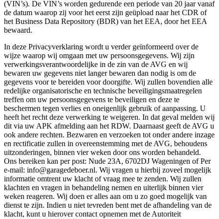
(VIN’s). De VIN’s worden gedurende een periode van 20 jaar vanaf
de datum waarop zij voor het eerst zijn geüpload naar het CDR of
het Business Data Repository (BDR) van het EEA, door het EEA
bewaard.
In deze Privacyverklaring wordt u verder geïnformeerd over de
wijze waarop wij omgaan met uw persoonsgegevens. Wij zijn
verwerkingsverantwoordelijke in de zin van de AVG en wij
bewaren uw gegevens niet langer bewaren dan nodig is om de
gegevens voor te bereiden voor doorgifte. Wij zullen bovendien alle
redelijke organisatorische en technische beveiligingsmaatregelen
treffen om uw persoonsgegevens te beveiligen en deze te
beschermen tegen verlies en oneigenlijk gebruik of aanpassing. U
heeft het recht deze verwerking te weigeren. In dat geval melden wij
dit via uw APK afmelding aan het RDW. Daarnaast geeft de AVG u
ook andere rechten. Bezwaren en verzoeken tot onder andere inzage
en rectificatie zullen in overeenstemming met de AVG, behoudens
uitzonderingen, binnen vier weken door ons worden behandeld.
Ons bereiken kan per post: Nude 23A, 6702DJ Wageningen of Per
e-mail: info@garagedeboer.nl. Wij vragen u hierbij zoveel mogelijk
informatie omtrent uw klacht of vraag mee te zenden. Wij zullen
klachten en vragen in behandeling nemen en uiterlijk binnen vier
weken reageren. Wij doen er alles aan om u zo goed mogelijk van
dienst te zijn. Indien u niet tevreden bent met de afhandeling van de
klacht, kunt u hierover contact opnemen met de Autoriteit