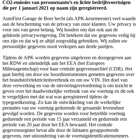
CO2-emissies van personenauto’s en lichte bedrijfsvoertuigen
die per 1 januari 2021 op naam zijn geregistreerd.
AutoFirst Garage de Boer hecht (als APK-keurmeester) veel waarde
aan de bescherming van de privacy van onze klanten. Uw privacy is
voor ons van groot belang. Wij houden ons dan ook aan de
geldende privacywetgeving. Dit betekent dat uw gegevens veilig bij
ons zijn en dat wij ze altijd zorgvuldig gebruiken. Wij zullen uw
persoonlijke gegevens nooit verkopen aan derde partijen.
Tijdens de APK worden gegevens uitgelezen en doorgegeven aan
het RDW en uiteindelijk aan het EEA (het Europees
Milieuagentschap) voor haar centrale gegevensarchief (CDR). Het
gaat hierbij om door uw boordinstrumenten gemeten gegevens over
het brandstof/elektriciteitsverbruik en om uw VIN. Het doel van
deze verwerking en van de uitvoeringsverordening is om inzicht te
geven over het daadwerkelijke verbruik van uw voertuig en dit ook
te vergelijken met dat wat was geregistreerd tijdens de
typegoedkeuring. Zo kan de ontwikkeling van de werkelijke
prestaties van uw voertuig gedurende de geraamde levensduur
gevolgd worden. De gegevens worden voor hetzelfde voertuig
gedurende een periode van 15 jaar verzameld en gedurende een
periode van 20 jaar door het EEA bewaard. Het centrale
gegevensregister bevat alle door de lidstaten gerapporteerde
gegevens, met uitzondering van de voertuigidentificatienummers