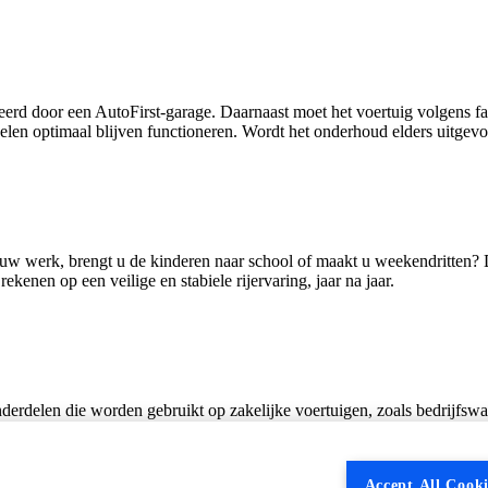
erd door een AutoFirst‑garage. Daarnaast moet het voertuig volgens f
n optimaal blijven functioneren. Wordt het onderhoud elders uitgevoer
aar uw werk, brengt u de kinderen naar school of maakt u weekendritten
ekenen op een veilige en stabiele rijervaring, jaar na jaar.
onderdelen die worden gebruikt op zakelijke voertuigen, zoals bedrijfswag
itieve of recreatieve activiteiten komen niet in aanmerking voor garant
uik, misbruik of onvoldoende onderhoud. Goed onderhoud blijft dus ess
Accept All Cooki