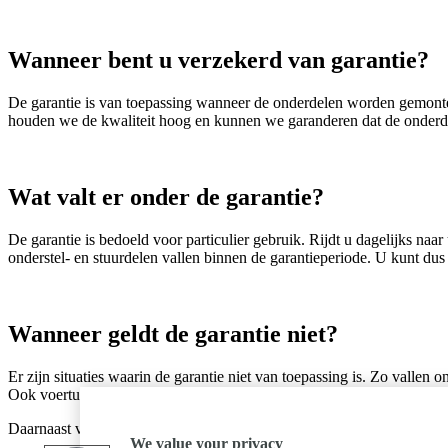
Wanneer bent u verzekerd van garantie?
De garantie is van toepassing wanneer de onderdelen worden gemonte
houden we de kwaliteit hoog en kunnen we garanderen dat de onderdele
Wat valt er onder de garantie?
De garantie is bedoeld voor particulier gebruik. Rijdt u dagelijks n
onderstel- en stuurdelen vallen binnen de garantieperiode. U kunt dus r
Wanneer geldt de garantie niet?
Er zijn situaties waarin de garantie niet van toepassing is. Zo vallen 
Ook voertuigen die worden ingezet voor rally’s, races of andere compet
Daarnaast vervalt de garantie wanneer er sprake is van verkeerd gebr
We value your privacy